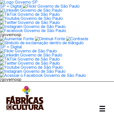
SP + Digital
/governosp
SP + Digital
/governosp
Abrir