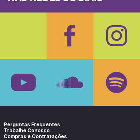
Facebook
Insta
Youtube
SoundCloud
Spotif
Perguntas Frequentes
Trabalhe Conosco
Compras e Contratações