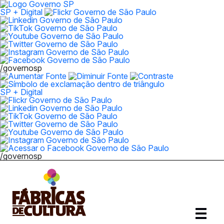
SP + Digital
/governosp
SP + Digital
/governosp
Abrir