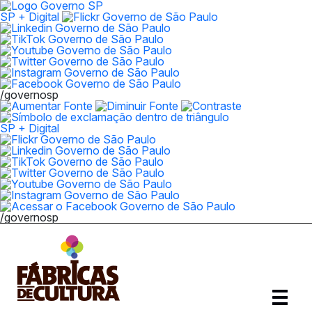
SP + Digital
/governosp
SP + Digital
/governosp
Abrir