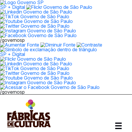
SP + Digital
/governosp
SP + Digital
/governosp
Abrir