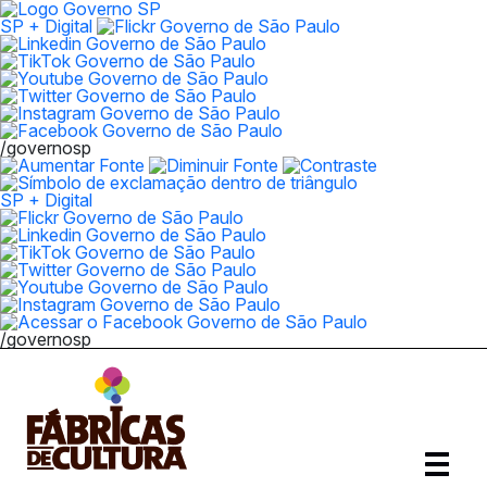
SP + Digital
/governosp
SP + Digital
/governosp
Abrir