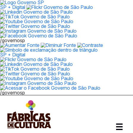
SP + Digital
/governosp
SP + Digital
/governosp
Abrir