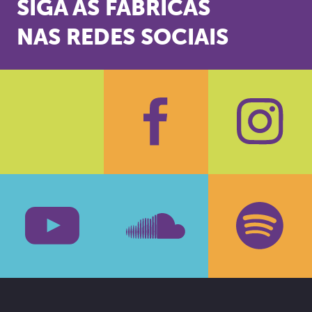
SIGA AS FÁBRICAS
NAS REDES SOCIAIS
Facebook
Insta
Youtube
SoundCloud
Spotif