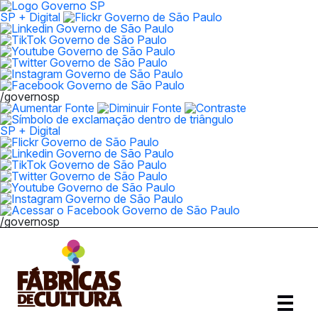
SP + Digital
/governosp
SP + Digital
/governosp
Abrir