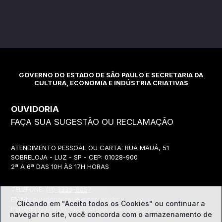
GOVERNO DO ESTADO DE SÃO PAULO E SECRETARIA DA
CULTURA, ECONOMIA E INDÚSTRIA CRIATIVAS
OUVIDORIA
FAÇA SUA SUGESTÃO OU RECLAMAÇÃO
ATENDIMENTO PESSOAL OU CARTA: RUA MAUÁ, 51
SOBRELOJA - LUZ - SP - CEP: 01028-900
2ª A 6ª DAS 10H ÀS 17H HORAS
TELEFONE:
(11) 3339-8057
EMAIL:
ouvidoria@cultura.sp.gov.br
Clicando em "Aceito todos os Cookies" ou continuar a
ENDEREÇO ELETRÔNICO: clique abaixo
navegar no site, você concorda com o
armazenamento de