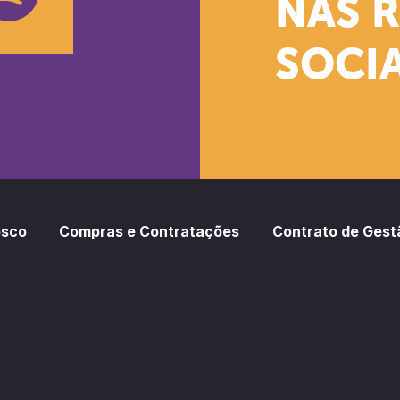
NAS 
SOCIA
oud
otify
osco
Compras e Contratações
Contrato de Gest