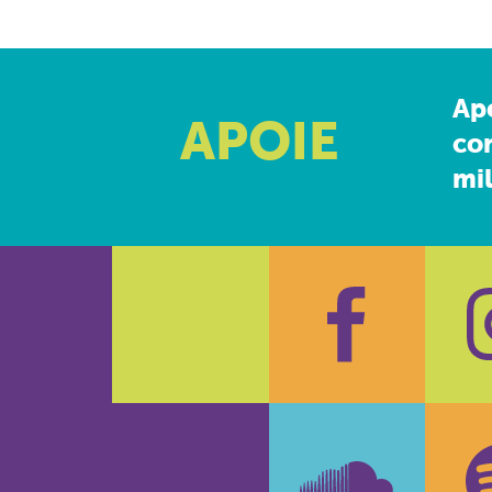
Ap
APOIE
co
mil
Faceboo
In