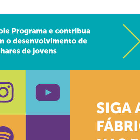
oie Programa e contribua
m o desenvolvimento de
hares de jovens
SIGA 
k
stagram
Youtube
FÁBR