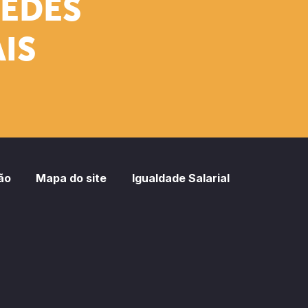
REDES
IS
ão
Mapa do site
Igualdade Salarial