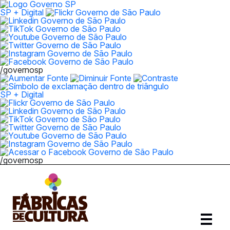
SP + Digital
/governosp
SP + Digital
/governosp
Abrir