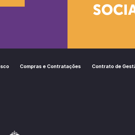
SOCIA
oud
otify
osco
Compras e Contratações
Contrato de Gest