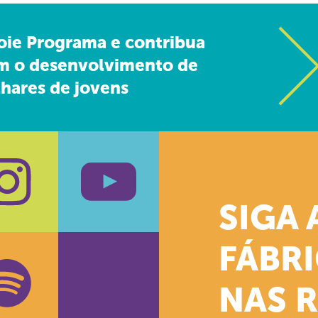
oie Programa e contribua
m o desenvolvimento de
hares de jovens
SIGA 
k
stagram
Youtube
FÁBR
NAS 