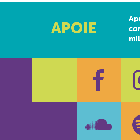
Ap
APOIE
co
mil
Faceboo
In