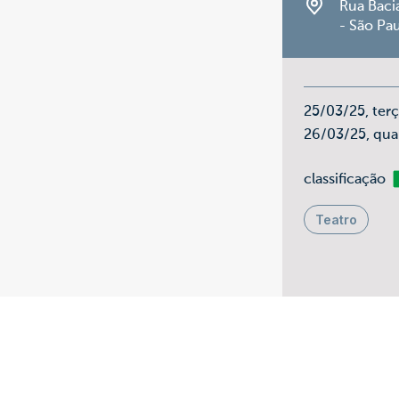
Rua Baci
- São Pa
25/03/25, ter
26/03/25, qua
Li
classificação
Teatro