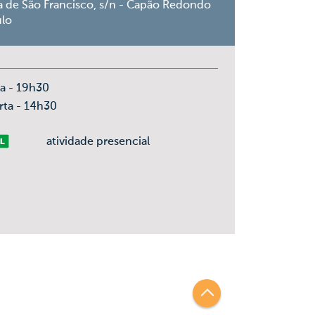
a de São Francisco, s/n - Capão Redondo
ulo
ça - 19h30
rta - 14h30
vre
atividade presencial