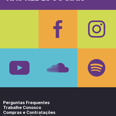
Facebook
Insta
Youtube
SoundCloud
Spotif
Perguntas Frequentes
Trabalhe Conosco
Compras e Contratações