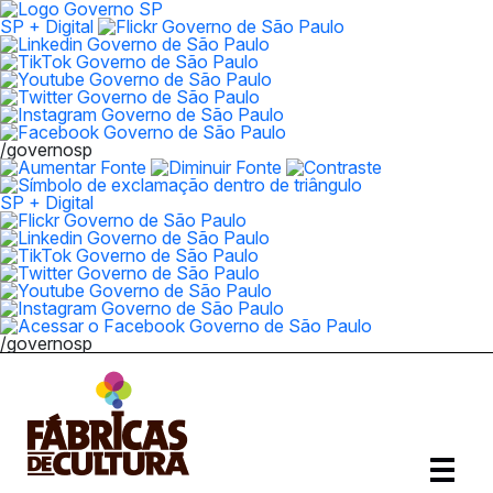
SP + Digital
/governosp
SP + Digital
/governosp
Abrir