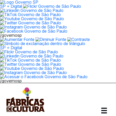
SP + Digital
/governosp
SP + Digital
/governosp
Abrir