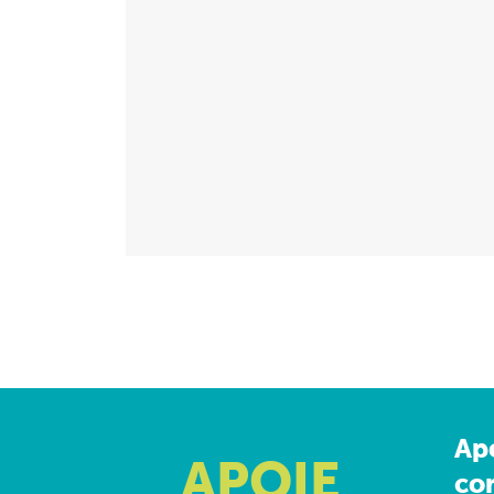
Ap
APOIE
co