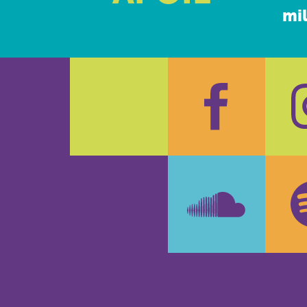
mil
Faceboo
In
SoundCl
Sp