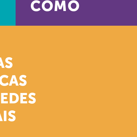
COMO
AS
ICAS
REDES
IS