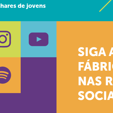
hares de jovens
SIGA 
k
stagram
Youtube
FÁBR
NAS 
SOCIA
oud
otify