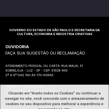
GOVERNO DO ESTADO DE SÃO PAULO E SECRETARIA DA
CULTURA, ECONOMIA E INDÚSTRIA CRIATIVAS
OUVIDORIA
FAÇA SUA SUGESTÃO OU RECLAMAÇÃO
ATENDIMENTO PESSOAL OU CARTA: RUA MAUÁ, 51
SOBRELOJA - LUZ - SP - CEP: 01028-900
2ª A 6ª DAS 10H ÀS 17H HORAS
TELEFONE:
(11) 3339-8057
EMAIL:
ouvidoria@cultura.sp.gov.br
Clicando em "Aceito todos os Cookies" ou continuar a
ENDEREÇO ELETRÔNICO: clique abaixo
navegar no site, você concorda com o
armazenamento de
cookies no seu dispositivo para melhorar a experiência e