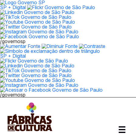
SP + Digital
/governosp
SP + Digital
/governosp
Abrir