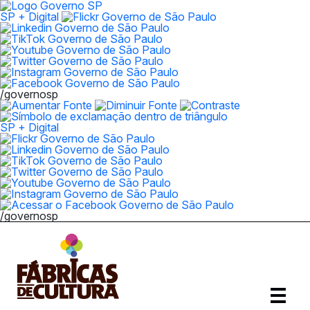
SP + Digital
/governosp
SP + Digital
/governosp
Abrir