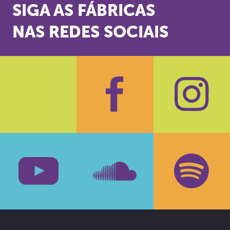
SIGA AS FÁBRICAS
NAS REDES SOCIAIS
Facebook
Insta
Youtube
SoundCloud
Spotif