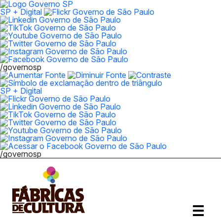
SP + Digital
/governosp
SP + Digital
/governosp
Abrir