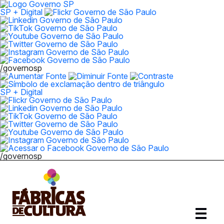
SP + Digital
/governosp
SP + Digital
/governosp
Abrir