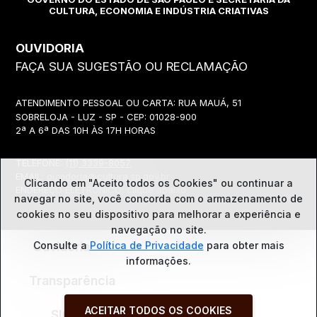
CULTURA, ECONOMIA E INDÚSTRIA CRIATIVAS
OUVIDORIA
FAÇA SUA SUGESTÃO OU RECLAMAÇÃO
ATENDIMENTO PESSOAL OU CARTA: RUA MAUÁ, 51
SOBRELOJA - LUZ - SP - CEP: 01028-900
2ª A 6ª DAS 10H ÀS 17H HORAS
TELEFONE:
(11) 3339-8057
EMAIL:
ouvidoria@cultura.sp.gov.br
Clicando em "Aceito todos os Cookies" ou continuar a
ENDEREÇO ELETRÔNICO: clique abaixo
navegar no site, você concorda com o
armazenamento de
cookies no seu dispositivo para melhorar a experiência e
navegação no site.
Ouvidoria
Consulte a
Política de Privacidade
para obter mais
informações.
Transparência
ACEITAR TODOS OS COOKIES
SIC