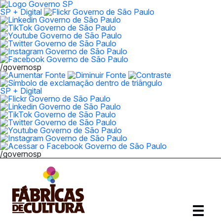
SP + Digital
/governosp
SP + Digital
/governosp
Abrir