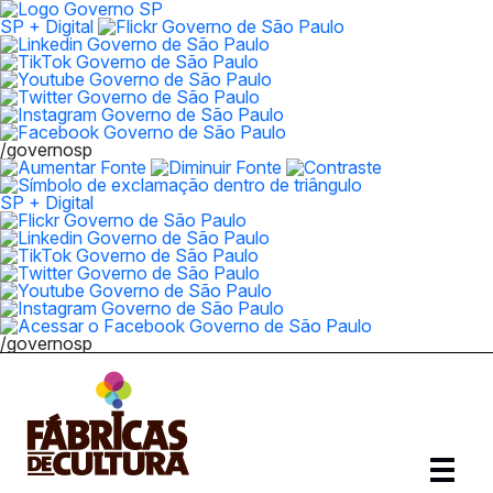
SP + Digital
/governosp
SP + Digital
/governosp
Abrir