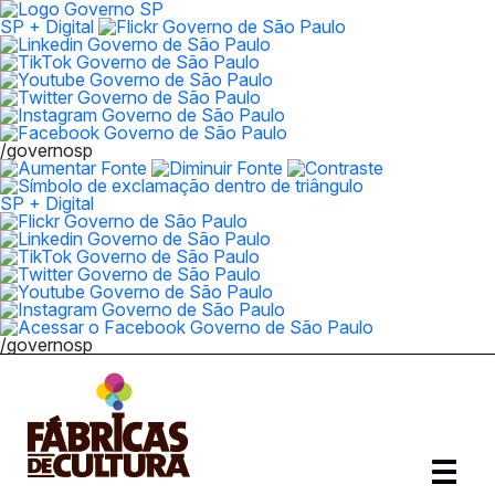
SP + Digital
/governosp
SP + Digital
/governosp
Abrir