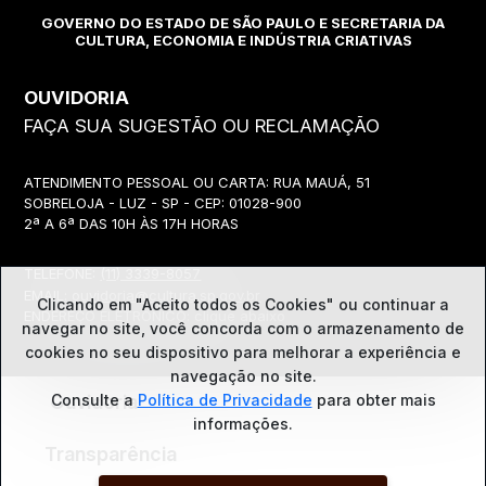
GOVERNO DO ESTADO DE SÃO PAULO E SECRETARIA DA
CULTURA, ECONOMIA E INDÚSTRIA CRIATIVAS
OUVIDORIA
FAÇA SUA SUGESTÃO OU RECLAMAÇÃO
ATENDIMENTO PESSOAL OU CARTA: RUA MAUÁ, 51
SOBRELOJA - LUZ - SP - CEP: 01028-900
2ª A 6ª DAS 10H ÀS 17H HORAS
TELEFONE:
(11) 3339-8057
EMAIL:
ouvidoria@cultura.sp.gov.br
Clicando em "Aceito todos os Cookies" ou continuar a
ENDEREÇO ELETRÔNICO: clique abaixo
navegar no site, você concorda com o
armazenamento de
cookies no seu dispositivo para melhorar a experiência e
navegação no site.
Ouvidoria
Consulte a
Política de Privacidade
para obter mais
informações.
Transparência