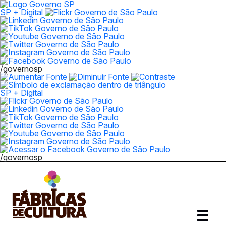
SP + Digital
/governosp
SP + Digital
/governosp
Abrir