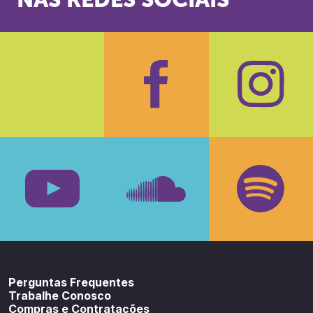
NAS REDES SOCIAIS
Facebook
Insta
Youtube
SoundCloud
Spotif
Perguntas Frequentes
Trabalhe Conosco
Compras e Contratações