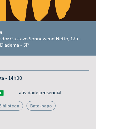
a
ador Gustavo Sonnewend Netto, 135 -
 Diadema - SP
rta - 14h00
vre
atividade presencial
Biblioteca
Bate-papo