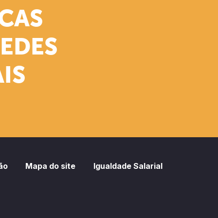
ICAS
REDES
IS
ão
Mapa do site
Igualdade Salarial