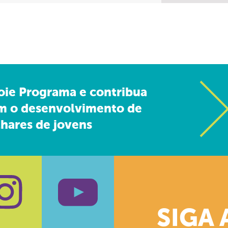
oie Programa e contribua
m o desenvolvimento de
hares de jovens
SIGA 