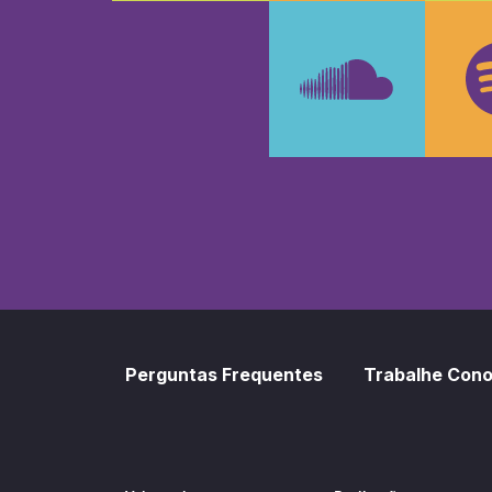
Faceboo
In
SoundCl
Sp
Perguntas Frequentes
Trabalhe Con