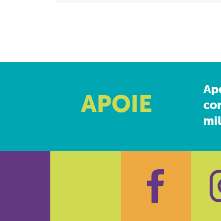
Ap
APOIE
co
mil