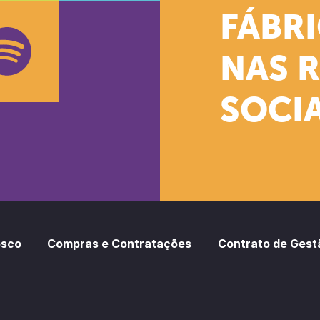
k
stagram
Youtube
FÁBR
NAS 
SOCIA
oud
otify
osco
Compras e Contratações
Contrato de Gest