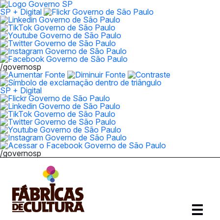
SP + Digital
/governosp
SP + Digital
/governosp
Abrir