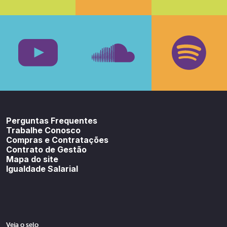
Facebook
Insta
Youtube
SoundCloud
Spotif
Perguntas Frequentes
Trabalhe Conosco
Compras e Contratações
Contrato de Gestão
Mapa do site
Igualdade Salarial
Veja o selo