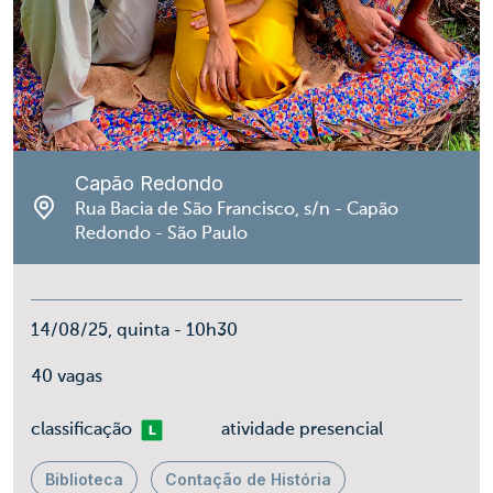
Capão Redondo
Rua Bacia de São Francisco, s/n - Capão
Redondo - São Paulo
14/08/25, quinta - 10h30
40 vagas
Livre
classificação
atividade presencial
Biblioteca
Contação de História