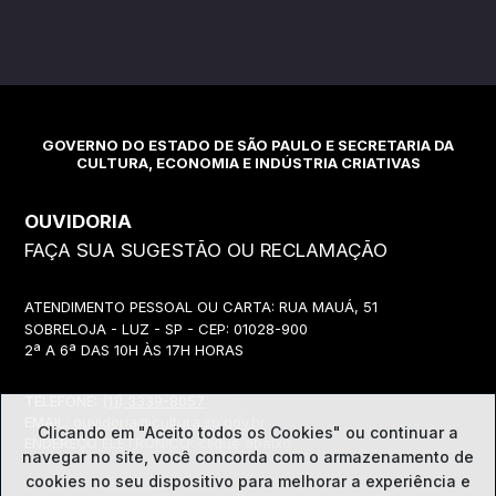
GOVERNO DO ESTADO DE SÃO PAULO E SECRETARIA DA
CULTURA, ECONOMIA E INDÚSTRIA CRIATIVAS
OUVIDORIA
FAÇA SUA SUGESTÃO OU RECLAMAÇÃO
ATENDIMENTO PESSOAL OU CARTA: RUA MAUÁ, 51
SOBRELOJA - LUZ - SP - CEP: 01028-900
2ª A 6ª DAS 10H ÀS 17H HORAS
TELEFONE:
(11) 3339-8057
EMAIL:
ouvidoria@cultura.sp.gov.br
Clicando em "Aceito todos os Cookies" ou continuar a
ENDEREÇO ELETRÔNICO: clique abaixo
navegar no site, você concorda com o
armazenamento de
cookies no seu dispositivo para melhorar a experiência e