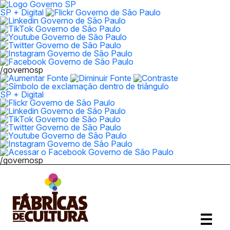
SP + Digital
/governosp
SP + Digital
/governosp
Abrir