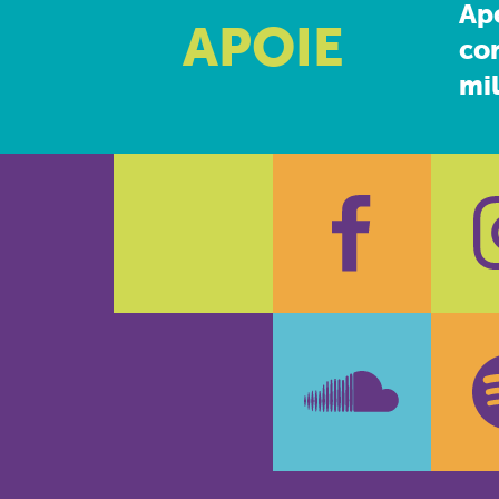
Ap
APOIE
co
mil
Faceboo
In