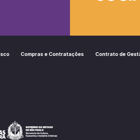
oud
otify
osco
Compras e Contratações
Contrato de Gest