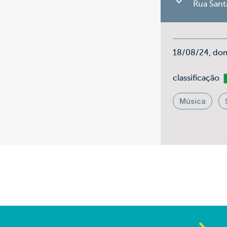
Rua Sant
18/08/24, do
Li
classificação
Música