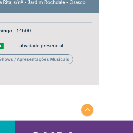
a Rita, s/nº - Jardim Rochdale - Osasco
mingo - 14h00
vre
atividade presencial
Shows / Apresentações Musicais