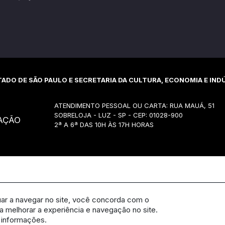
ADO DE SÃO PAULO E SECRETARIA DA CULTURA, ECONOMIA E INDÚ
ATENDIMENTO PESSOAL OU CARTA: RUA MAUÁ, 51
SOBRELOJA - LUZ - SP - CEP: 01028-900
AÇÃO
2ª A 6ª DAS 10H ÀS 17H HORAS
uar a navegar no site, você concorda com o
 melhorar a experiência e navegação no site.
 informações.