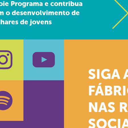
oie Programa e contribua
m o desenvolvimento de
hares de jovens
SIGA 
k
stagram
Youtube
FÁBR
NAS 
SOCIA