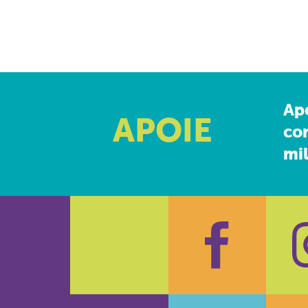
Ap
APOIE
co
mil