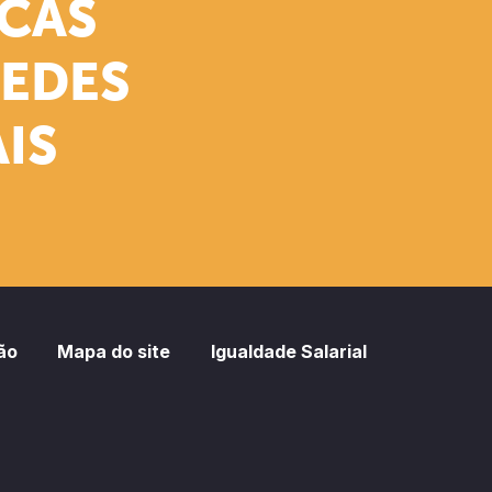
ICAS
REDES
IS
ão
Mapa do site
Igualdade Salarial