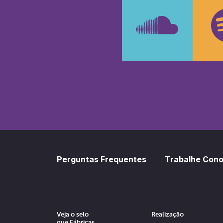
Faceboo
In
SoundCl
Sp
Perguntas Frequentes
Trabalhe Con
Veja o selo
Realização
que Fábricas