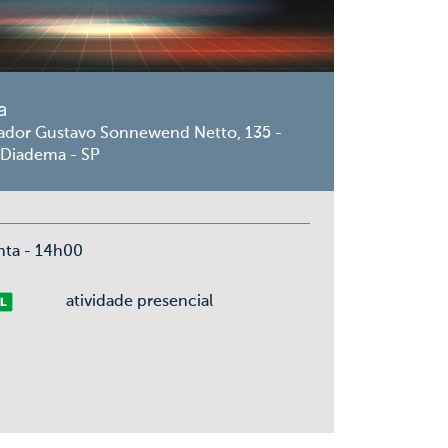
a
ador Gustavo Sonnewend Netto, 135 -
 Diadema - SP
nta - 14h00
vre
atividade presencial