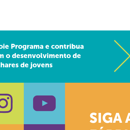
oie Programa e contribua
m o desenvolvimento de
hares de jovens
SIGA 