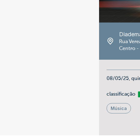
Diadem
Rua Vere
Centro -
08/05/25, qui
Li
classificação
Música