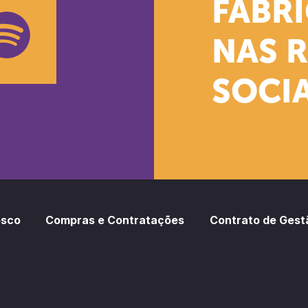
k
stagram
Youtube
FÁBR
NAS 
SOCIA
oud
otify
osco
Compras e Contratações
Contrato de Gest