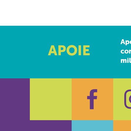
Ap
APOIE
co
mil
Faceboo
In