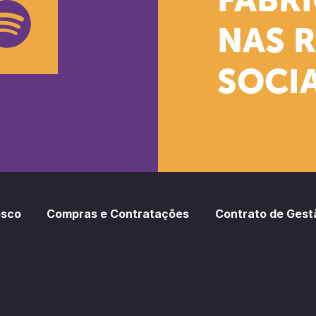
FÁBR
NAS 
SOCIA
oud
otify
osco
Compras e Contratações
Contrato de Gest