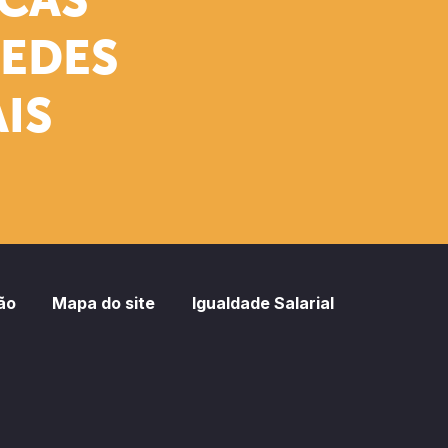
ICAS
REDES
IS
ão
Mapa do site
Igualdade Salarial