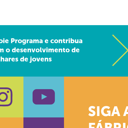
oie Programa e contribua
m o desenvolvimento de
hares de jovens
SIGA 
k
stagram
Youtube