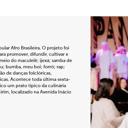
ar Afro Brasileira. O projeto foi
ra promover, difundir, cultivar e
r meio do maculelê; ijexá; samba de
tu; bumba, meu boi; forró; rap;
o de danças folclóricas,
icas. Acontece toda última sexta-
ico um prato típico da culinária
irim, localizado na Avenida Inácio