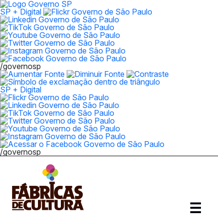
SP + Digital
/governosp
SP + Digital
/governosp
Abrir