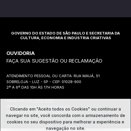
GOVERNO DO ESTADO DE SÃO PAULO E SECRETARIA DA
CULTURA, ECONOMIA E INDÚSTRIA CRIATIVAS
OUVIDORIA
FAÇA SUA SUGESTÃO OU RECLAMAÇÃO
ATENDIMENTO PESSOAL OU CARTA: RUA MAUÁ, 51
SOBRELOJA - LUZ - SP - CEP: 01028-900
2ª A 6ª DAS 10H ÀS 17H HORAS
TELEFONE:
(11) 3339-8057
EMAIL:
ouvidoria@cultura.sp.gov.br
Clicando em "Aceito todos os Cookies" ou continuar a
ENDEREÇO ELETRÔNICO: clique abaixo
navegar no site, você concorda com o
armazenamento de
cookies no seu dispositivo para melhorar a experiência e
navegação no site.