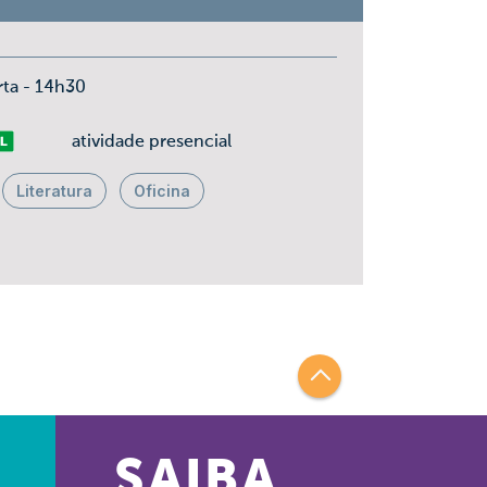
rta - 14h30
vre
atividade presencial
Literatura
Oficina
SAIBA