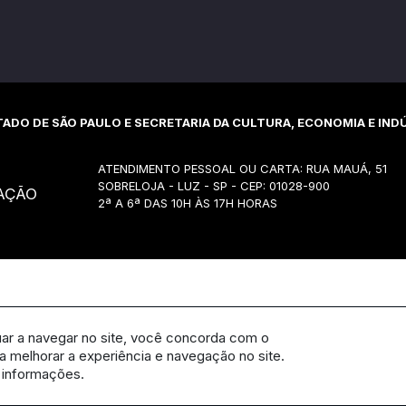
ADO DE SÃO PAULO E SECRETARIA DA CULTURA, ECONOMIA E INDÚ
ATENDIMENTO PESSOAL OU CARTA: RUA MAUÁ, 51
SOBRELOJA - LUZ - SP - CEP: 01028-900
AÇÃO
2ª A 6ª DAS 10H ÀS 17H HORAS
uar a navegar no site, você concorda com o
 melhorar a experiência e navegação no site.
 informações.