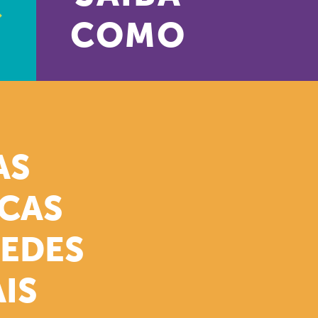
COMO
AS
ICAS
REDES
IS