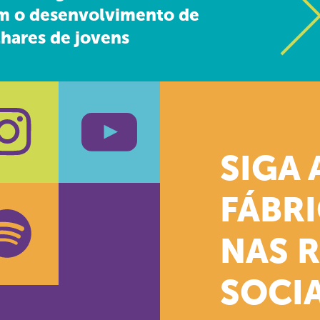
m o desenvolvimento de
hares de jovens
SIGA 
k
stagram
Youtube
FÁBR
NAS 
SOCIA
oud
otify