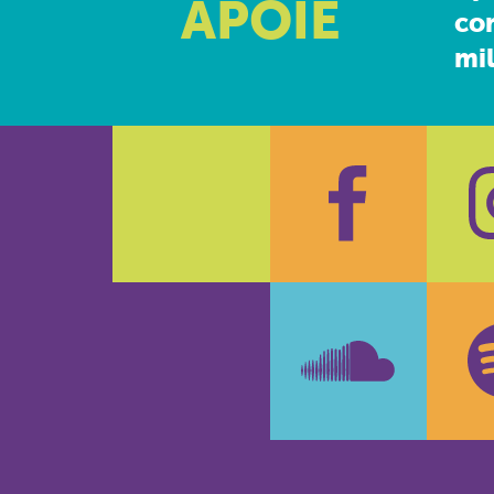
APOIE
co
mil
Faceboo
In
SoundCl
Sp