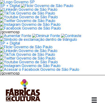
SP + Digital
/governosp
SP + Digital
/governosp
Abrir