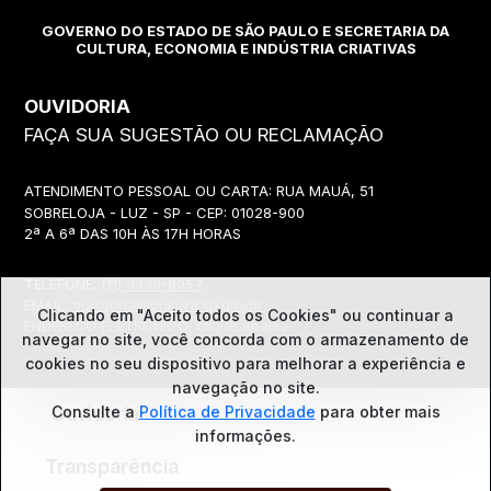
GOVERNO DO ESTADO DE SÃO PAULO E SECRETARIA DA
CULTURA, ECONOMIA E INDÚSTRIA CRIATIVAS
OUVIDORIA
FAÇA SUA SUGESTÃO OU RECLAMAÇÃO
ATENDIMENTO PESSOAL OU CARTA: RUA MAUÁ, 51
SOBRELOJA - LUZ - SP - CEP: 01028-900
2ª A 6ª DAS 10H ÀS 17H HORAS
TELEFONE:
(11) 3339-8057
EMAIL:
ouvidoria@cultura.sp.gov.br
Clicando em "Aceito todos os Cookies" ou continuar a
ENDEREÇO ELETRÔNICO: clique abaixo
navegar no site, você concorda com o
armazenamento de
cookies no seu dispositivo para melhorar a experiência e
navegação no site.
Ouvidoria
Consulte a
Política de Privacidade
para obter mais
informações.
Transparência