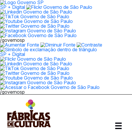
SP + Digital
/governosp
SP + Digital
/governosp
Abrir