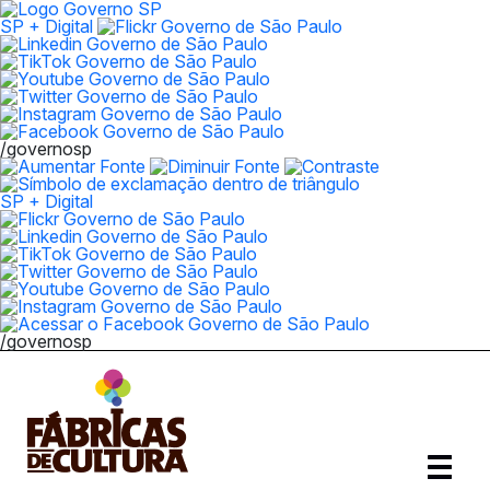
SP + Digital
/governosp
SP + Digital
/governosp
Abrir