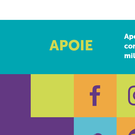
Ap
APOIE
co
mil
Faceboo
In