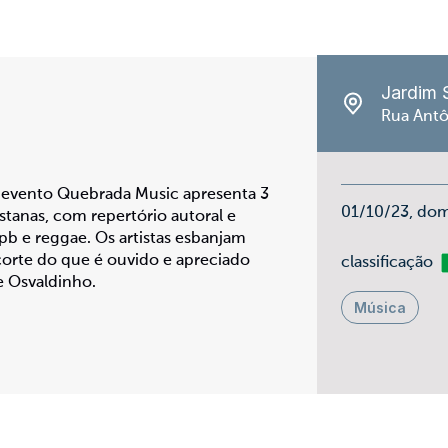
Jardim 
Rua Antô
evento Quebrada Music apresenta 3
01/10/23, do
stanas, com repertório autoral e
pb e reggae. Os artistas esbanjam
corte do que é ouvido e apreciado
Li
classificação
 e Osvaldinho.
Música