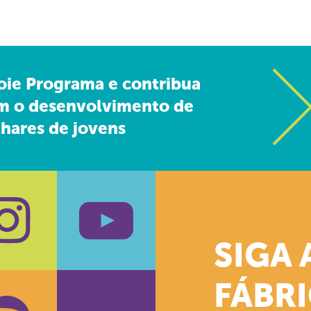
oie Programa e contribua
m o desenvolvimento de
hares de jovens
SIGA 
k
stagram
Youtube
FÁBR