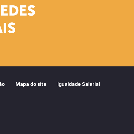
REDES
IS
ão
Mapa do site
Igualdade Salarial