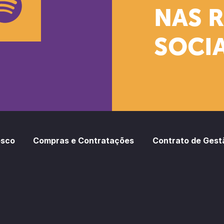
NAS 
SOCIA
oud
otify
osco
Compras e Contratações
Contrato de Gest