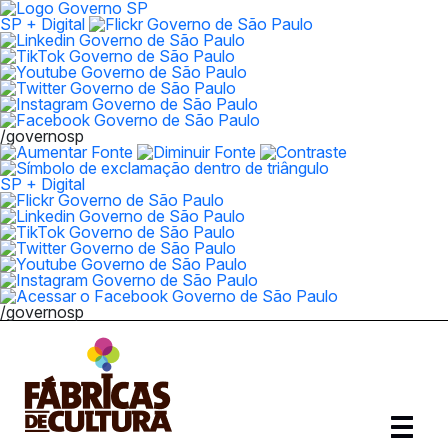
SP + Digital
/governosp
SP + Digital
/governosp
Abrir