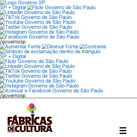
SP + Digital
/governosp
SP + Digital
/governosp
Abrir