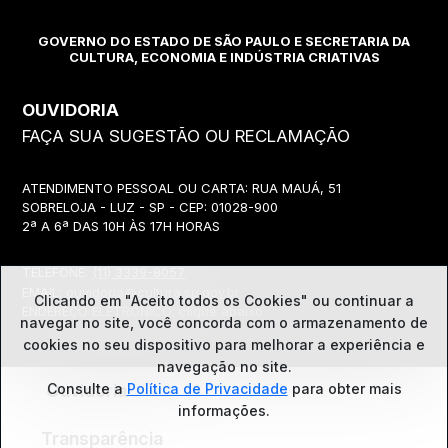
GOVERNO DO ESTADO DE SÃO PAULO E SECRETARIA DA
CULTURA, ECONOMIA E INDÚSTRIA CRIATIVAS
OUVIDORIA
FAÇA SUA SUGESTÃO OU RECLAMAÇÃO
ATENDIMENTO PESSOAL OU CARTA: RUA MAUÁ, 51
SOBRELOJA - LUZ - SP - CEP: 01028-900
2ª A 6ª DAS 10H ÀS 17H HORAS
TELEFONE:
(11) 3339-8057
EMAIL:
ouvidoria@cultura.sp.gov.br
Clicando em "Aceito todos os Cookies" ou continuar a
ENDEREÇO ELETRÔNICO: clique abaixo
navegar no site, você concorda com o
armazenamento de
cookies no seu dispositivo para melhorar a experiência e
navegação no site.
Ouvidoria
Consulte a
Política de Privacidade
para obter mais
informações.
Transparência