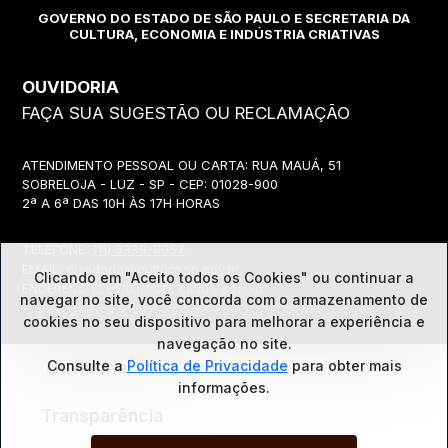
GOVERNO DO ESTADO DE SÃO PAULO E SECRETARIA DA
CULTURA, ECONOMIA E INDÚSTRIA CRIATIVAS
OUVIDORIA
FAÇA SUA SUGESTÃO OU RECLAMAÇÃO
ATENDIMENTO PESSOAL OU CARTA: RUA MAUÁ, 51
SOBRELOJA - LUZ - SP - CEP: 01028-900
2ª A 6ª DAS 10H ÀS 17H HORAS
TELEFONE:
(11) 3339-8057
EMAIL:
ouvidoria@cultura.sp.gov.br
Clicando em "Aceito todos os Cookies" ou continuar a
ENDEREÇO ELETRÔNICO: clique abaixo
navegar no site, você concorda com o
armazenamento de
cookies no seu dispositivo para melhorar a experiência e
navegação no site.
Ouvidoria
Consulte a
Política de Privacidade
para obter mais
informações.
Transparência