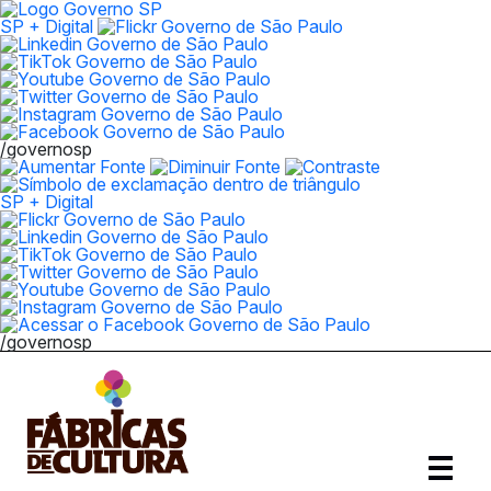
SP + Digital
/governosp
SP + Digital
/governosp
Abrir