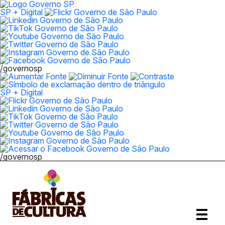
SP + Digital
/governosp
SP + Digital
/governosp
Abrir