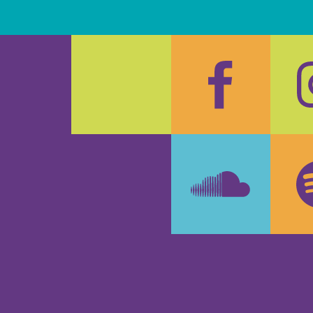
Faceboo
In
SoundCl
Sp