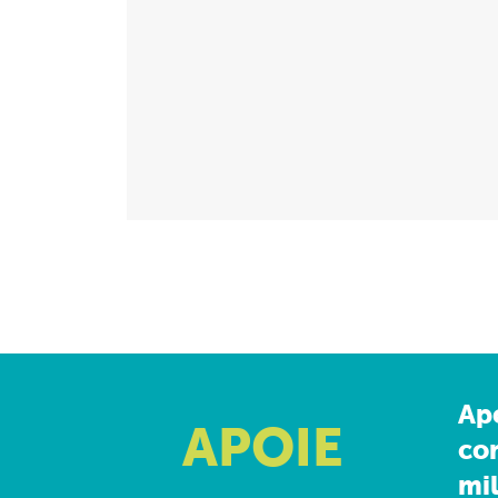
Ap
APOIE
co
mil