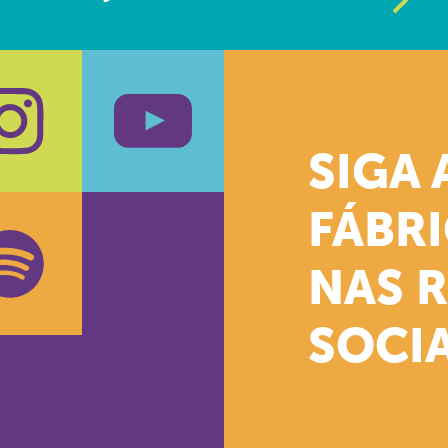
SIGA 
k
stagram
Youtube
FÁBR
NAS 
SOCIA
oud
otify