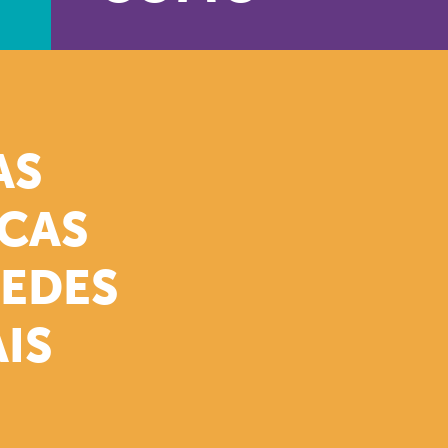
AS
ICAS
REDES
IS