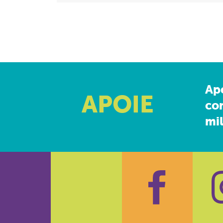
Ap
APOIE
co
mil