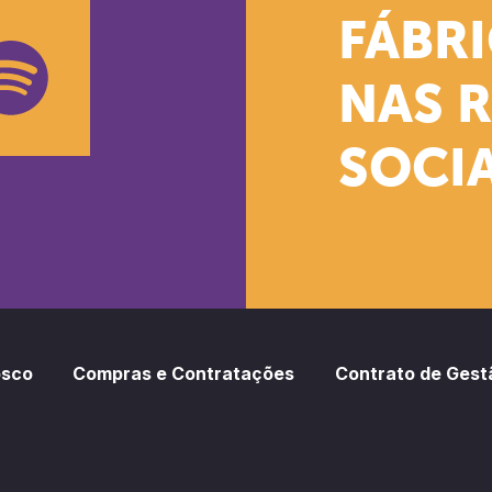
k
stagram
Youtube
FÁBR
NAS 
SOCIA
oud
otify
osco
Compras e Contratações
Contrato de Gest