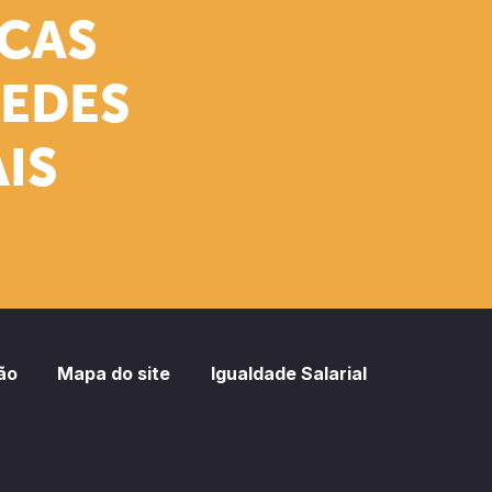
ICAS
REDES
IS
ão
Mapa do site
Igualdade Salarial