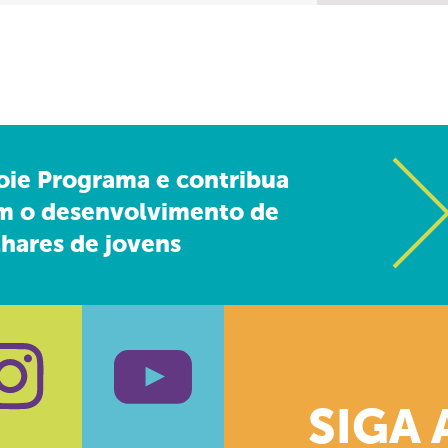
oie Programa e contribua
m o desenvolvimento de
hares de jovens
SIGA 