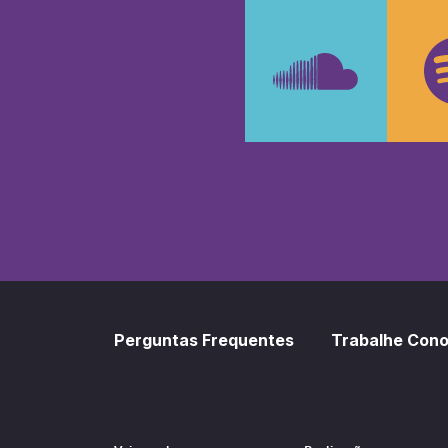
Faceboo
In
SoundCl
Sp
Perguntas Frequentes
Trabalhe Con