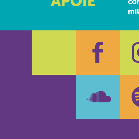
APOIE
co
mil
Faceboo
In
SoundCl
Sp