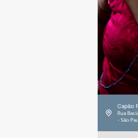
Capão 
Rua Baci
- São Pa