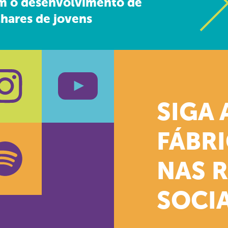
m o desenvolvimento de
hares de jovens
SIGA 
k
stagram
Youtube
FÁBR
NAS 
SOCIA
oud
otify