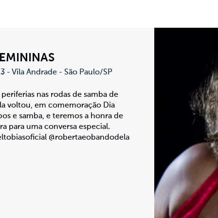
FEMININAS
13 - Vila Andrade - São Paulo/SP
s periferias nas rodas de samba de
la voltou, em comemoração Dia
pos e samba, e teremos a honra de
ira para uma conversa especial.
ltobiasoficial @robertaeobandodela