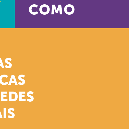
COMO
AS
ICAS
REDES
IS