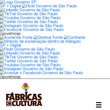
SP + Digital
/governosp
SP + Digital
/governosp
Abrir