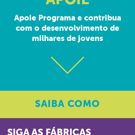
APOIE
Apoie Programa e contribua
com o desenvolvimento de
milhares de jovens
SAIBA
COMO
SIGA AS FÁBRICAS