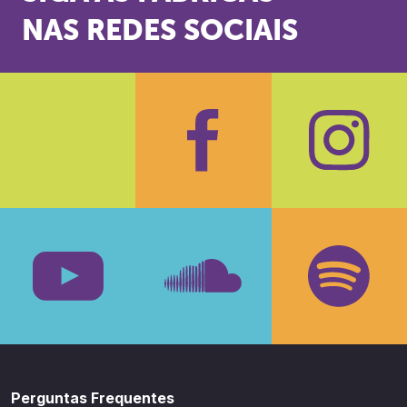
NAS REDES SOCIAIS
Facebook
Insta
Youtube
SoundCloud
Spotif
Perguntas Frequentes