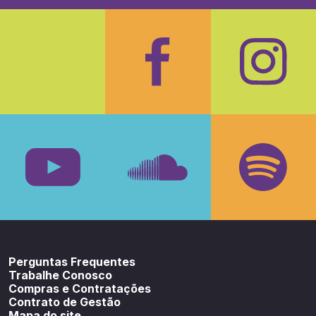
Facebook
Insta
Youtube
SoundCloud
Spotif
Perguntas Frequentes
Trabalhe Conosco
Compras e Contratações
Contrato de Gestão
Mapa do site