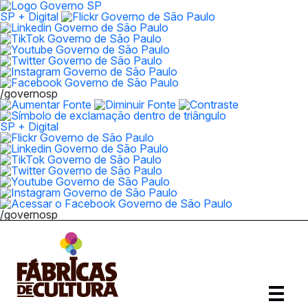
SP + Digital
/governosp
SP + Digital
/governosp
Abrir