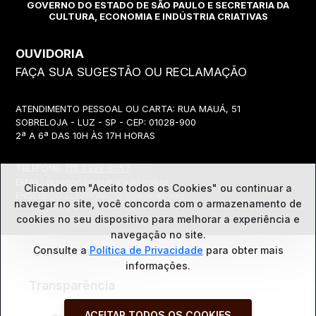
GOVERNO DO ESTADO DE SÃO PAULO E SECRETARIA DA
CULTURA, ECONOMIA E INDÚSTRIA CRIATIVAS
OUVIDORIA
FAÇA SUA SUGESTÃO OU RECLAMAÇÃO
ATENDIMENTO PESSOAL OU CARTA: RUA MAUÁ, 51
SOBRELOJA - LUZ - SP - CEP: 01028-900
2ª A 6ª DAS 10H ÀS 17H HORAS
TELEFONE:
(11) 3339-8057
EMAIL:
ouvidoria@cultura.sp.gov.br
Clicando em "Aceito todos os Cookies" ou continuar a
ENDEREÇO ELETRÔNICO: clique abaixo
navegar no site, você concorda com o
armazenamento de
cookies no seu dispositivo para melhorar a experiência e
navegação no site.
Ouvidoria
Consulte a
Política de Privacidade
para obter mais
informações.
Transparência
ACEITAR TODOS OS COOKIES