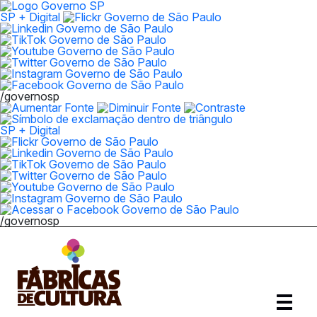
SP + Digital
/governosp
SP + Digital
/governosp
Abrir