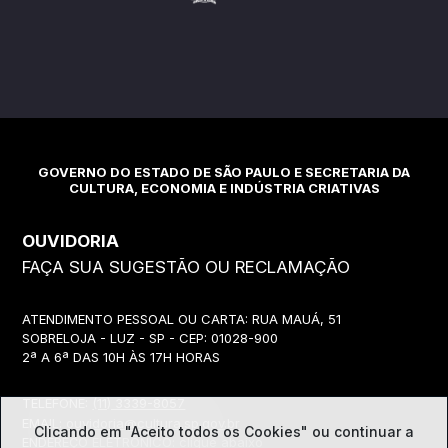
GOVERNO DO ESTADO DE SÃO PAULO E SECRETARIA DA
CULTURA, ECONOMIA E INDÚSTRIA CRIATIVAS
OUVIDORIA
FAÇA SUA SUGESTÃO OU RECLAMAÇÃO
ATENDIMENTO PESSOAL OU CARTA: RUA MAUÁ, 51
SOBRELOJA - LUZ - SP - CEP: 01028-900
2ª A 6ª DAS 10H ÀS 17H HORAS
TELEFONE:
(11) 3339-8057
EMAIL:
ouvidoria@cultura.sp.gov.br
Clicando em "Aceito todos os Cookies" ou continuar a
ENDEREÇO ELETRÔNICO: clique abaixo