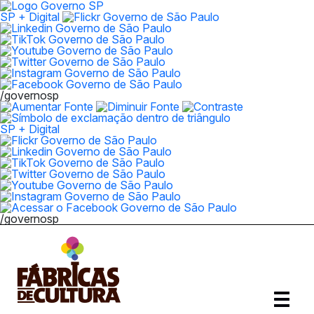
SP + Digital
/governosp
SP + Digital
/governosp
Abrir