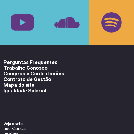
Facebook
Insta
Youtube
SoundCloud
Spotif
Perguntas Frequentes
Trabalhe Conosco
Compras e Contratações
Contrato de Gestão
Mapa do site
Igualdade Salarial
Veja o selo
que Fábricas
recebeu: