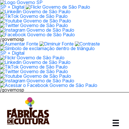
SP + Digital
/governosp
SP + Digital
/governosp
Abrir