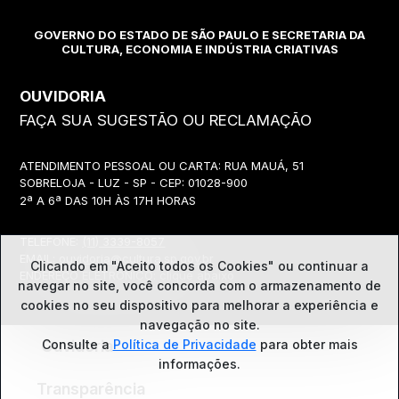
GOVERNO DO ESTADO DE SÃO PAULO E SECRETARIA DA
CULTURA, ECONOMIA E INDÚSTRIA CRIATIVAS
OUVIDORIA
FAÇA SUA SUGESTÃO OU RECLAMAÇÃO
ATENDIMENTO PESSOAL OU CARTA: RUA MAUÁ, 51
SOBRELOJA - LUZ - SP - CEP: 01028-900
2ª A 6ª DAS 10H ÀS 17H HORAS
TELEFONE:
(11) 3339-8057
EMAIL:
ouvidoria@cultura.sp.gov.br
Clicando em "Aceito todos os Cookies" ou continuar a
ENDEREÇO ELETRÔNICO: clique abaixo
navegar no site, você concorda com o
armazenamento de
cookies no seu dispositivo para melhorar a experiência e
navegação no site.
Consulte a
Política de Privacidade
para obter mais
Ouvidoria
informações.
Transparência