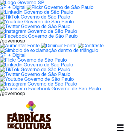
SP + Digital
/governosp
SP + Digital
/governosp
Abrir