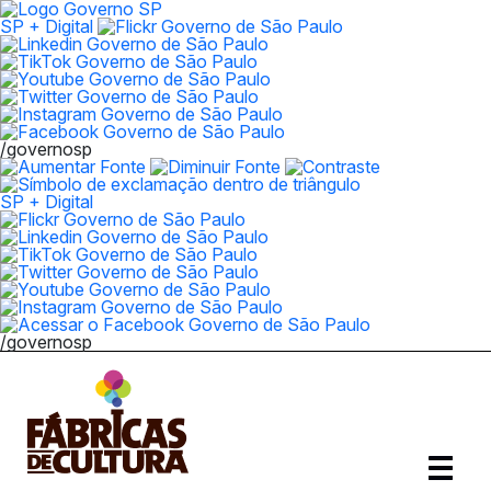
SP + Digital
/governosp
SP + Digital
/governosp
Abrir