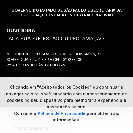
GOVERNO DO ESTADO DE SÃO PAULO E SECRETARIA DA
CULTURA, ECONOMIA E INDÚSTRIA CRIATIVAS
OUVIDORIA
FAÇA SUA SUGESTÃO OU RECLAMAÇÃO
ATENDIMENTO PESSOAL OU CARTA: RUA MAUÁ, 51
SOBRELOJA - LUZ - SP - CEP: 01028-900
2ª A 6ª DAS 10H ÀS 17H HORAS
TELEFONE:
(11) 3339-8057
EMAIL:
ouvidoria@cultura.sp.gov.br
Clicando em "Aceito todos os Cookies" ou continuar a
ENDEREÇO ELETRÔNICO: clique abaixo
navegar no site, você concorda com o
armazenamento de
cookies no seu dispositivo para melhorar a experiência e
navegação no site.
Consulte a
Política de Privacidade
para obter mais
Ouvidoria
informações.
Transparência