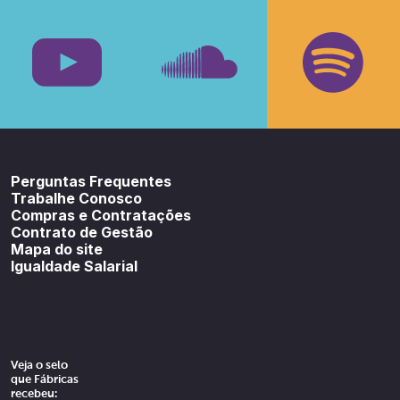
Facebook
Insta
Youtube
SoundCloud
Spotif
Perguntas Frequentes
Trabalhe Conosco
Compras e Contratações
Contrato de Gestão
Mapa do site
Igualdade Salarial
Veja o selo
que Fábricas
recebeu: