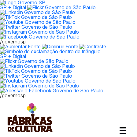
SP + Digital
/governosp
SP + Digital
/governosp
Abrir