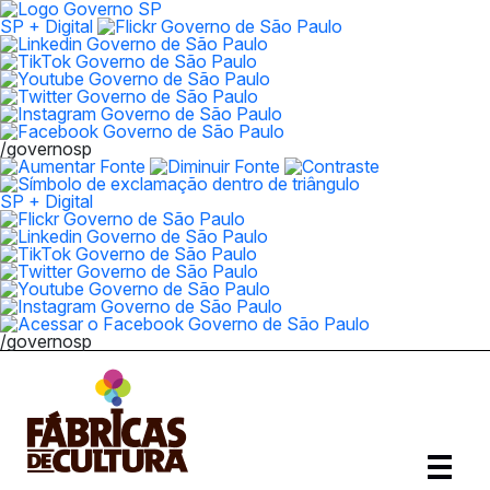
SP + Digital
/governosp
SP + Digital
/governosp
Abrir