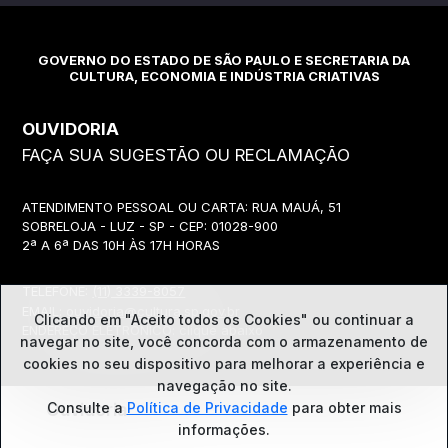
GOVERNO DO ESTADO DE SÃO PAULO E SECRETARIA DA
CULTURA, ECONOMIA E INDÚSTRIA CRIATIVAS
OUVIDORIA
FAÇA SUA SUGESTÃO OU RECLAMAÇÃO
ATENDIMENTO PESSOAL OU CARTA: RUA MAUÁ, 51
SOBRELOJA - LUZ - SP - CEP: 01028-900
2ª A 6ª DAS 10H ÀS 17H HORAS
TELEFONE:
(11) 3339-8057
EMAIL:
ouvidoria@cultura.sp.gov.br
Clicando em "Aceito todos os Cookies" ou continuar a
ENDEREÇO ELETRÔNICO: clique abaixo
navegar no site, você concorda com o
armazenamento de
cookies no seu dispositivo para melhorar a experiência e
navegação no site.
Ouvidoria
Consulte a
Política de Privacidade
para obter mais
informações.